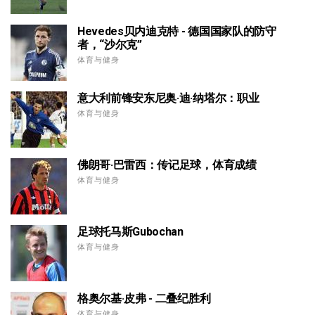
Hevedes贝内迪克特 - 德国国家队的防守
者，“沙尔克”
体育与健身
意大利前锋安东尼奥·迪·纳塔尔：职业
体育与健身
佛朗哥·巴雷西：传记足球，体育成绩
体育与健身
足球托马斯Gubochan
体育与健身
格奥尔基·皮弗 - 二叠纪胜利
体育与健身