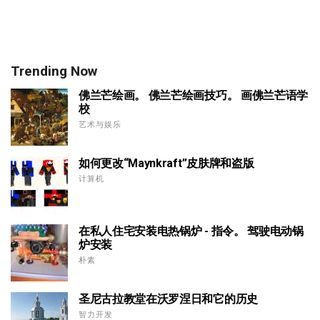
Trending Now
佛兰芒绘画。 佛兰芒绘画技巧。 画佛兰芒语学
校
艺术与娱乐
如何更改“Maynkraft”皮肤牌和盗版
计算机
在私人住宅安装电热锅炉 - 指令。 驾驶电动锅
炉安装
朴素
圣尼古拉教堂在沃罗涅日和它的历史
智力开发