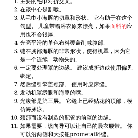
主要的毛巾对折交叉。
在该中心是割喉。
从毛巾小海豚的切罩和形状。 它有助于在这个
句型。 儿童带帽浴衣原来漂亮，如果
面料的
应
用也不会很厚。
光亮平滑的单色布料覆盖削减腹部。
缝在胸部海豚的非常形状，使得机罩，因为它
是一个连续 - 动物头的。
一定要处理罩的边缘。 建议成折边或使用偏见
绑定。
然后缝引擎盖颈部。 使用时应床缝。
发动机罩绣眼和海豚的嘴。
光腹部是第三层。 它缝上已经贴花的顶部，模
仿海豚泳。
颈部而没有制造的配管的前罩的边缘。
如果需要，该向导可以让自己的晨衣腰带。 你
可以沿两侧和大按钮prometat环缝。