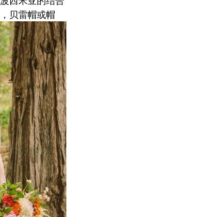
在波西米亚的结合
帽，贝雷帽或帽