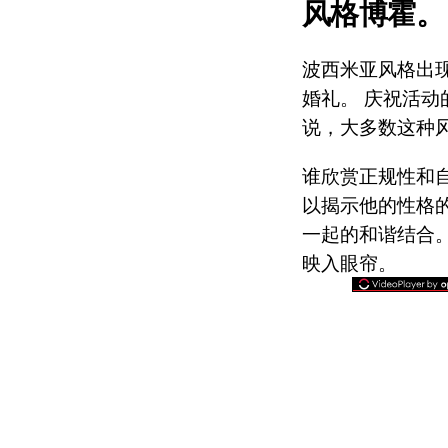
风格博霍。
波西米亚风格出
婚礼。 庆祝活
说，大多数这种
谁欣赏正规性和
以揭示他的性格
一起的和谐结合
映入眼帘。