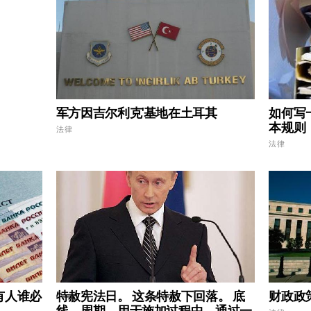
军方因吉尔利克'基地在土耳其
如何写
本规则
法律
法律
有人谁必
特赦宪法日。 这条特赦下回落。 底
财政政
线，周期，用于施加过程中，通过一