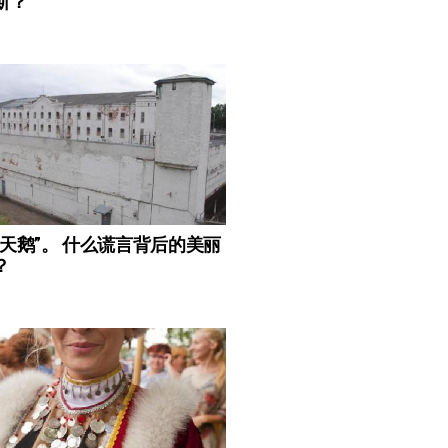
斯？”
白天鹅”。 什么谎言背后的美丽
？