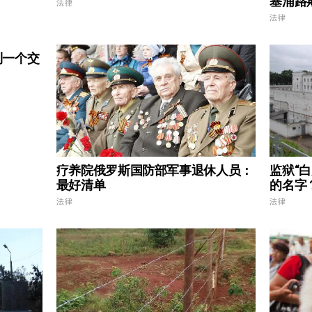
塞浦路
法律
法律
到一个交
疗养院俄罗斯国防部军事退休人员：
监狱“
最好清单
的名字
法律
法律