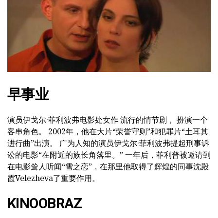
早事业
演员伊戈尔·菲利波弗电影处女作 流行的情节剧， 扮演一个
客串角色。 2002年，他在大片“荣誉守则”和犯罪片“土耳其
进行曲”出演。 广为人知的演员伊戈尔·菲利波弗提起刑事诉
讼的电影“在附近的族长角落里。” 一年后，菲利普被邀请到
在电影耸人听闻“雪之恋”，在那里他取得了辉煌的同事沈殿
霞Velezheva了重要作用。
KINOOBRAZ