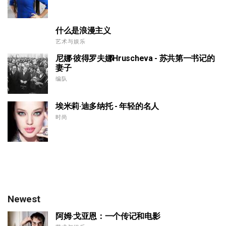
什么是浪漫主义
艺术与娱乐
尼娜·彼得罗夫娜Hruscheva - 苏共第一书记的
妻子
编队
埃米莉·迪多纳托 - 年轻的名人
时尚
Newest
阿姆·戈亚恩：一个传记和电影