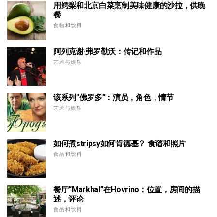
用鳄梨和北京白菜烹制美味健康的沙拉，供晚
餐
食物和饮料
阿列克谢·弗罗勒沃：传记和作品
艺术与娱乐
该系列“佛罗多”：演员，角色，情节
艺术与娱乐
如何煮stripsy如何肯德基？ 食谱和照片
食品和饮料
餐厅“Markhal”在Hovrino：位置，房间的描
述，评论
食品和饮料