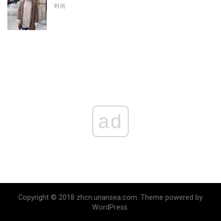
时尚
ad
Copyright © 2018 zhcn.unansea.com. Theme powered by
WordPress.